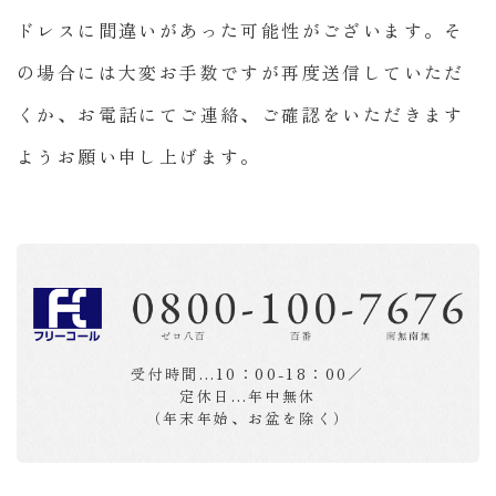
一
覧
ドレスに間違いがあった可能性がございます。そ
の場合には大変お手数ですが再度送信していただ
三
村
くか、お電話にてご連絡、ご確認をいただきます
松
ようお願い申し上げます。
に
つ
い
て
お
受付時間…10：00-18：00／
知
定休日…年中無休
（年末年始、お盆を除く）
ら
せ
お
問