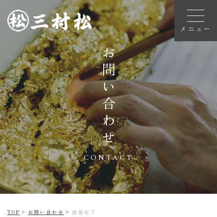
お問い合わせ
三
村
松
の
お
仏
壇
づ
CONTACT
く
り
三村
松の
TOP
お問い合わせ
送信完了