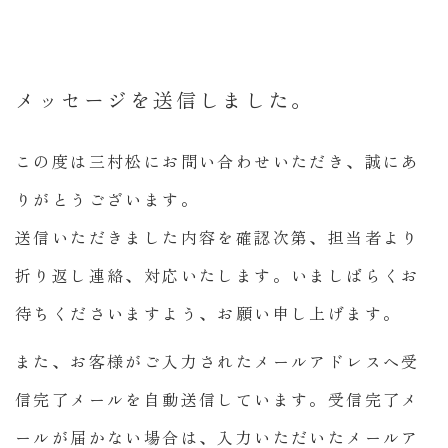
お仏
壇・
お仏
具
メッセージを送信しました。
お仏
壇の
この度は三村松にお問い合わせいただき、誠にあ
修
りがとうございます。
理・
修復
送信いただきました内容を確認次第、担当者より
折り返し連絡、対応いたします。いましばらくお
ご
寺
待ちくださいますよう、お願い申し上げます。
院
様
また、お客様がご入力されたメールアドレスへ受
店
信完了メールを自動送信しています。受信完了メ
舗
ールが届かない場合は、入力いただいたメールア