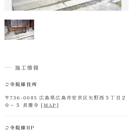
一
覧
三
村
松
に
つ
い
て
施工情報
ご寺院様住所
〒736-0085 広島県広島市安芸区矢野西５丁目２
お
０−５ 長慶寺 [
MAP
]
知
ら
せ
お
ご寺院様HP
問