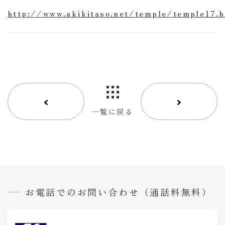
い
http://www.akikitaso.net/temple/temple17.
合
わ
せ
プ
ラ
イ
バ
シ
ー
一覧に戻る
ポ
リ
シ
ー
サ
イ
ト
お電話でのお問い合わせ（通話料無料）
マ
ッ
プ