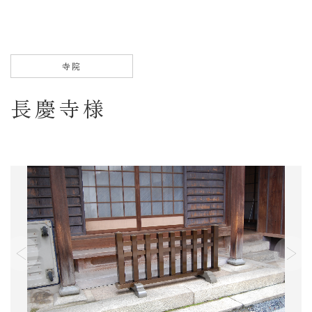
お仏
壇・
お仏
具
寺院
お仏
長慶寺様
壇の
修
理・
修復
ご
寺
院
様
店
舗