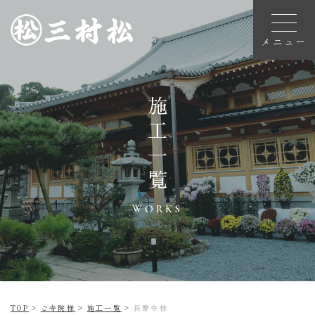
三
施工一覧
村
松
の
お
仏
壇
WORKS
づ
く
り
三村
松の
TOP
ご寺院様
施工一覧
長慶寺様