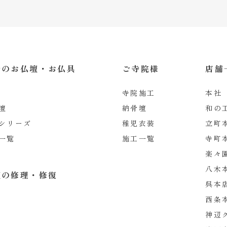
松のお仏壇・お仏具
ご寺院様
店舗
寺院施工
本社
壇
納骨壇
和の
シリーズ
稚児衣装
立町
一覧
施工一覧
寺町
楽々
八木
壇の修理・修復
呉本
西条
神辺