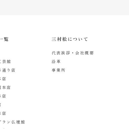
一覧
三村松について
代表挨拶・会社概要
工芸館
沿革
本通り店
事業所
本店
園本店
本店
店
本店
グラン仏壇館