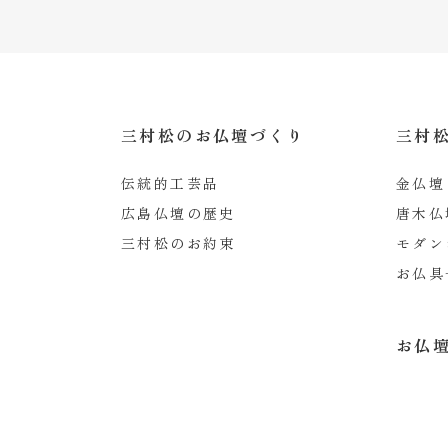
楽々
園本
店
八木
三村松のお仏壇づくり
三村
本店
呉本
伝統的工芸品
金仏壇
店
広島仏壇の歴史
唐木仏
西条
三村松のお約束
モダン
本店
お仏具
神辺
グラ
お仏
ン仏
壇館
岩国
本店