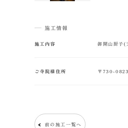
院
様
寺
施工情報
院
施
施工内容
御開山厨子(
工
納
骨
ご寺院様住所
〒730-0
壇
稚
児
衣
装
施
前の施工一覧へ
工