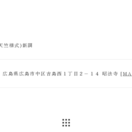
天竺様式)新調
823 広島県広島市中区吉島西１丁目２−１４ 昭法寺 [
MA