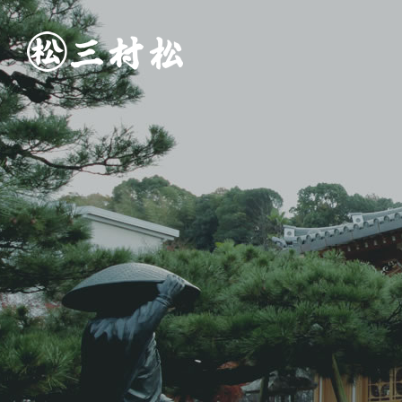
三
村
松
の
お
仏
壇
づ
く
り