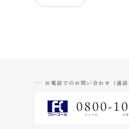
一
覧
店
舗
一
覧
本社
和の
工芸
お電話でのお問い合わせ（通話
館
立町
本通
り店
寺町
本店