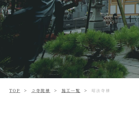
伝
統
的
工
芸
品
広
島
仏
壇
TOP
ご寺院様
施工一覧
昭法寺様
の
歴
史
三
村