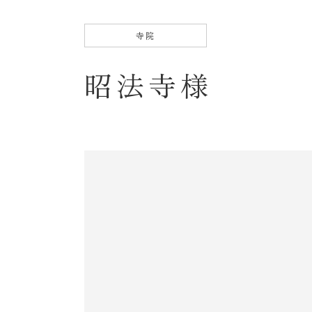
松
の
寺院
お
昭法寺様
約
束
三村
松の
お仏
壇・
お仏
具
金仏
壇
唐木
仏壇